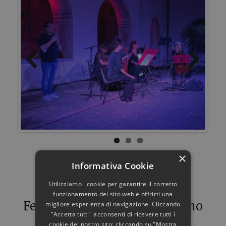
Previous
Next
×
Informativa Cookie
Utilizziamo i cookie per garantire il corretto
funzionamento del sito web e offrirti una
Festa della Musica – 21 giugno
migliore esperienza di navigazione. Cliccando
2020
"Accetta tutti" acconsenti di ricevere tutti i
cookie del nostro sito; cliccando su "Mostra