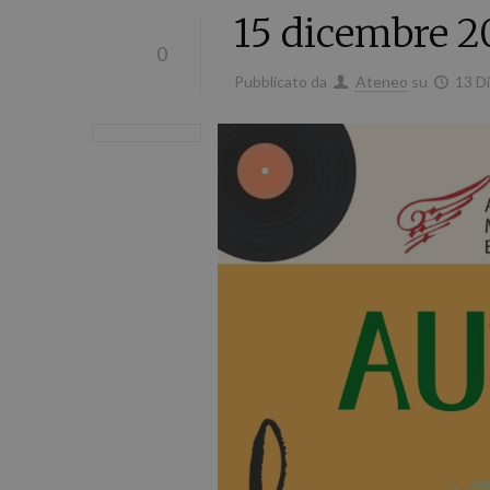
15 dicembre 
0
Pubblicato da
Ateneo
su
13 D