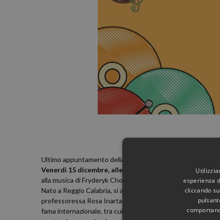
Ultimo appuntamento della rassegna
Autunno Green Fest
Venerdì 15 dicembre, alle ore 19.00
presso il Museo Provi
Utilizzi
alla musica di Fryderyk Chopin.
esperienza di
cliccando su
Nato a Reggio Calabria, si avvia allo studio del pianoforte 
pulsant
professoressa Rosa Inarta, presso il Conservatorio di musica
comportano 
fama internazionale, tra cui: Alexander Hintchev, Michele 