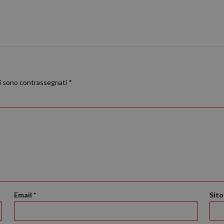
ri sono contrassegnati
*
Email
*
Sit