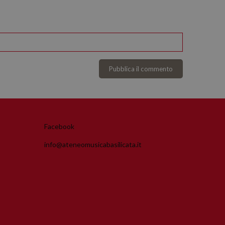
Facebook
info@ateneomusicabasilicata.it