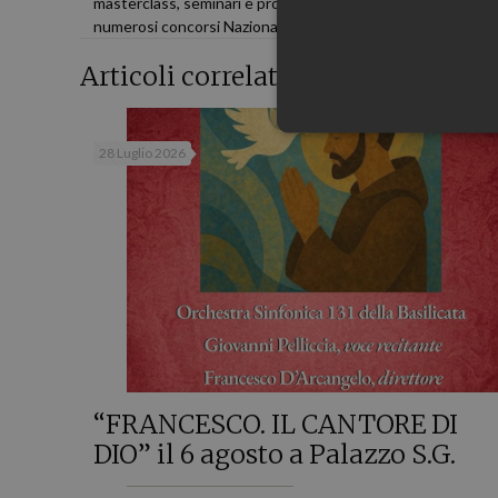
masterclass, seminari e progetti con maestri di fama intern
numerosi concorsi Nazionali ed Internazionali in Italia ed all
Articoli correlati
28 Luglio 2026
“FRANCESCO. IL CANTORE DI
DIO” il 6 agosto a Palazzo S.G.