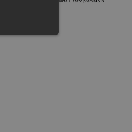
odo, Marco Franceschelli, Rosa Inarta. È stato premiato in