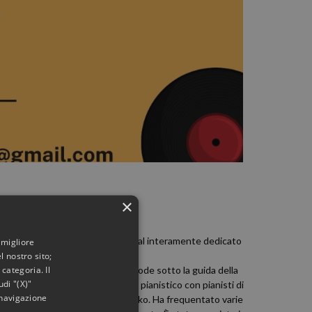
×
lassica.
useppe Nucera
proporrà un recital interamente dedicato
 migliore
l nostro sito;
categoria. Il
oforte con la votazione di 110 e lode sotto la guida della
di "(X)"
e corsi di alto perfezionamento pianistico con pianisti di
 navigazione
 Andrzej Jasinski, Vitaly Samoshko. Ha frequentato varie