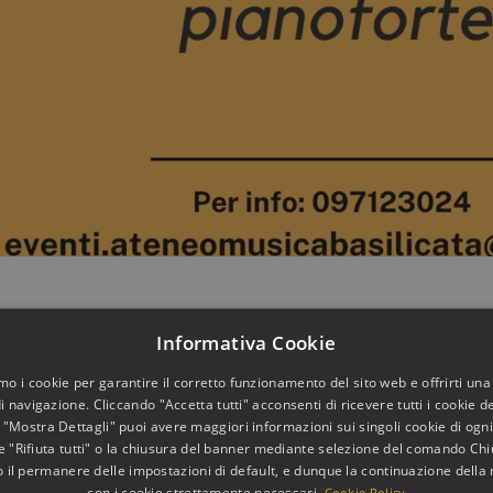
Informativa Cookie
ival
di Ateneo Musica Basilicata dedicato ai giovani talenti della musica c
nciale di Potenza – Sala conferenze “A. LACAVA” il pianista
Antonio Gi
amo i cookie per garantire il corretto funzionamento del sito web e offrirti una
 navigazione. Cliccando "Accetta tutti" acconsenti di ricevere tutti i cookie de
 "Mostra Dettagli" puoi avere maggiori informazioni sui singoli cookie di ogni 
con la mamma. Ha conseguito la laurea magistrale di secondo livello in pian
e "Rifiuta tutti" o la chiusura del banner mediante selezione del comando Chiu
 ‘’Francesco Cilea’’ di Reggio Calabria. Ha frequentato varie masterclass 
il permanere delle impostazioni di default, e dunque la continuazione della
Campanella, Roberto Cappello, Sviese Cepliauskaite, Dainius Kepezinskas,
con i cookie strettamente necessari.
Cookie Policy